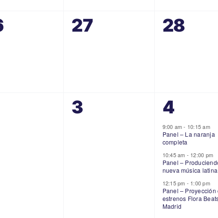
0
0
6
27
28
entos,
eventos,
event
0
4
3
4
entos,
eventos,
event
9:00 am
-
10:15 am
Panel – La naranja
completa
10:45 am
-
12:00 pm
Panel – Produciend
nueva música latina
12:15 pm
-
1:00 pm
Panel – Proyección
estrenos Flora Beat
Madrid