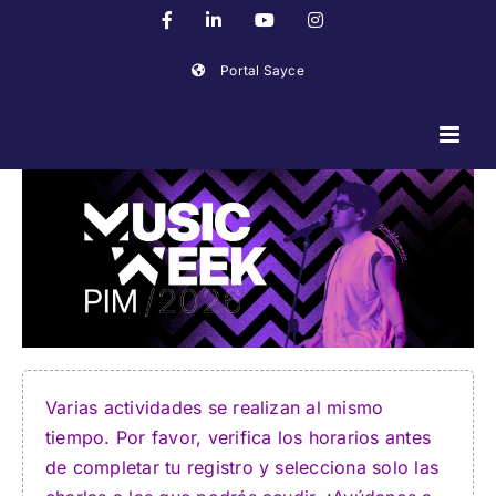
Skip
Facebook
LinkedIn
YouTube
Instagram
to
content
Portal Sayce
C
Varias actividades se realizan al mismo
tiempo. Por favor, verifica los horarios antes
de completar tu registro y selecciona solo las