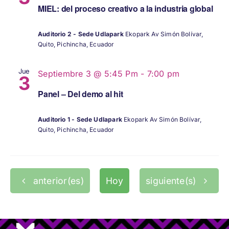
MIEL: del proceso creativo a la industria global
Auditorio 2 - Sede Udlapark
Ekopark Av Simón Bolívar,
Quito, Pichincha, Ecuador
Jue
Septiembre 3 @ 5:45 Pm
-
7:00 pm
3
Panel – Del demo al hit
Auditorio 1 - Sede Udlapark
Ekopark Av Simón Bolívar,
Quito, Pichincha, Ecuador
Eventos
Eventos
anterior(es)
Hoy
siguiente(s)