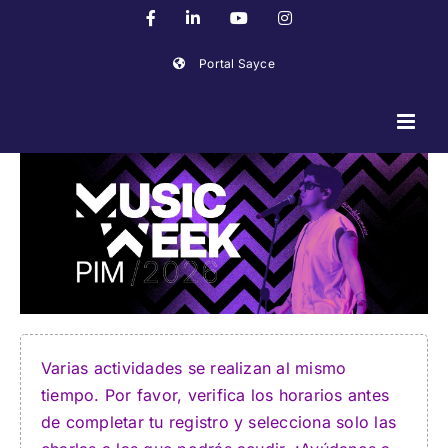
Skip
Facebook
LinkedIn
YouTube
Instagram
to
content
Portal Sayce
C
Varias actividades se realizan al mismo
tiempo. Por favor, verifica los horarios antes
de completar tu registro y selecciona solo las