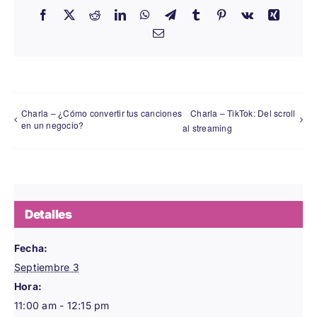
Facebook
X
Reddit
LinkedIn
WhatsApp
Telegram
Tumblr
Pinterest
Vk
Xing
Email
Charla – ¿Cómo convertir tus canciones
Charla – TikTok: Del scroll
en un negocio?
al streaming
Detalles
Fecha:
Septiembre 3
Hora:
11:00 am - 12:15 pm