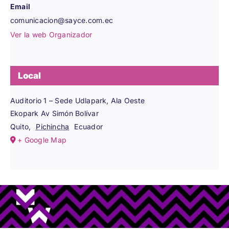
Email
comunicacion@sayce.com.ec
Ver la web Organizador
Local
Auditorio 1 – Sede Udlapark, Ala Oeste
Ekopark Av Simón Bolívar
Quito
,
Pichincha
Ecuador
+ Google Map