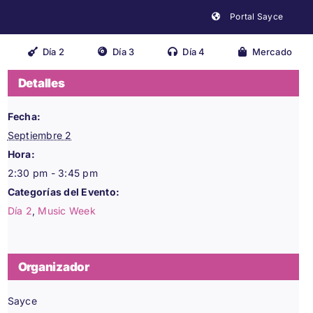
Portal Sayce
Día 2
Día 3
Día 4
Mercado
Detalles
Close
Fecha:
Septiembre 2
Hora:
2:30 pm - 3:45 pm
Categorías del Evento:
Día 2
,
Music Week
Organizador
Sayce