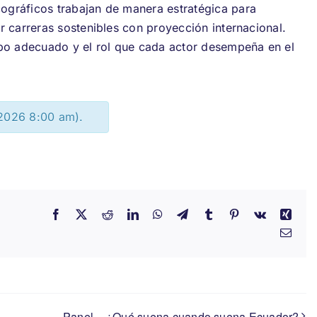
cográficos trabajan de manera estratégica para
ir carreras sostenibles con proyección internacional.
ipo adecuado y el rol que cada actor desempeña en el
 2026 8:00 am).
Facebook
X
Reddit
LinkedIn
WhatsApp
Telegram
Tumblr
Pinterest
Vk
Xing
Emai
Panel – ¿Qué suena cuando suena Ecuador?